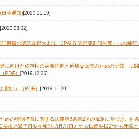
日薬通知)
[2020.11.19]
[2020.03.02]
認証機構の認証取得および「JPALS 認定薬剤師制度」への移行
進に向けた依存性の実態把握と適切な販売のための研究」に関
（PDF）
[2019.12.26]
お願い）（PDF）
[2019.11.20]
ための特別措置に関する法律第3条第2項の規定に基づき、同
延長後の満了日を令和2年3月31日とする措置を指定する件等に