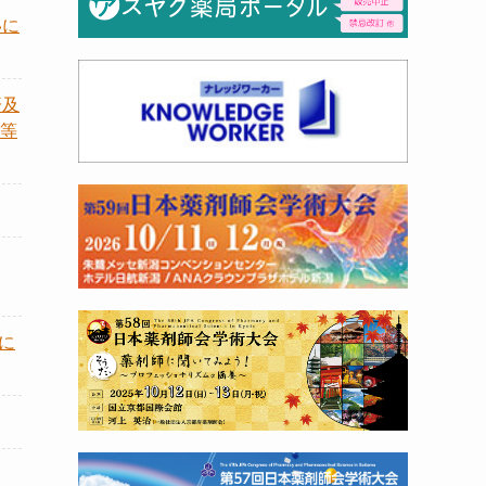
いに
済及
等
に