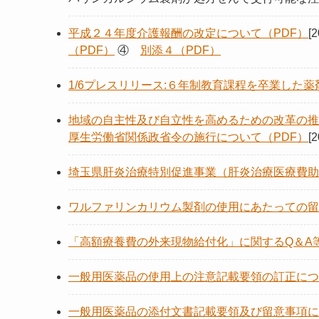
平成２４年度介護報酬の改定について（PDF）
[
（PDF）
④
別添４（PDF）
1/6プレスリリース:６年制教育課程を卒業した薬
地域の自主性及び自立性を高めるための改革の推
厚生労働省関係政省令の施行について（PDF）
[2
埼玉県肝炎治療特別促進事業（肝炎治療医療費助
ワルファリンカリウム製剤の使用にあたっての留
「高額療養費の外来現物給付化」に関するQ＆A等
一般用医薬品の使用上の注意記載要領の訂正につ
一般用医薬品の添付文書記載要領及び留意事項に