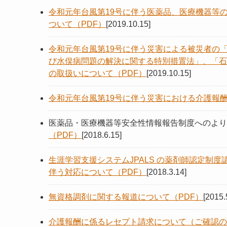
令和元年台風第19号に伴う医薬品、医療機器等
ついて（PDF）
[2019.10.15]
令和元年台風第19号に伴う災害による被災者の
び水俣病問題の解決に関する特別措置法」、「石
の取扱いについて（PDF）
[2019.10.15]
令和元年台風第19号に伴う災害における介護報酬
医薬品・医療機器等安全性情報報告制度へのよ
（PDF）
[2018.6.15]
生涯学習支援システムJPALS の薬剤師認定制度
伴う対応について（PDF）
[2018.3.14]
無資格調剤に関する報道について（PDF）
[2015.
介護報酬に係るレセプト請求について（ご確認の