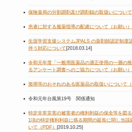
保険薬局の分割調剤及び調剤録の取扱いについて(
患者に対する服薬指導の配慮について（お願い）
生涯学習支援システムJPALS の薬剤師認定制度
伴う対応について
[2018.03.14]
令和元年度「一般用医薬品の適正使用の一層の推
るアンケート調査へのご協力について（お願い）
濫用等のおそれのある医薬品の取扱いについて（
令和元年台風第19号 関係通知
特定非常災害の被害者の権利利益の保全等を図る
1項の特定権利利益に係る期間の延長に関し当該
いて（PDF）
[2019.10.25]