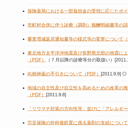
保険薬局における一部負担金の受領に応じたポイ
市町村合併に伴う診療（調剤）報酬明細書等の請
審査増減返戻通知書等の様式等の変更について（
東北地方太平洋沖地震及び長野県北部の地震によ
（PDF）
（７月以降の診療等分の取扱い）[2011.10
向精神薬の手引きについて（PDF）
[2011.9.9]
地域の自主性及び自立性を高めるための改革の推
（PDF）
[2011.9.8]
「リウマチ対策の方向性等」並びに「アレルギー
労災保険の外科後処置に係る薬剤の支給について