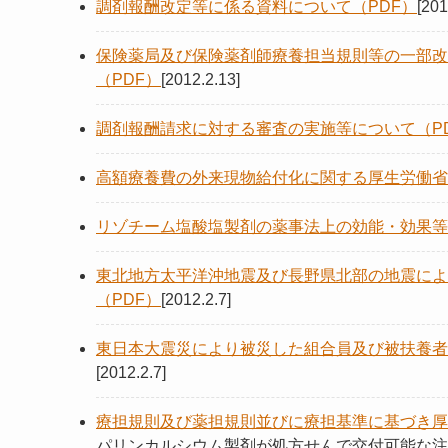
調剤報酬改定等に係る資料について（PDF）
[201
保険薬局及び保険薬剤師療養担当規則等の一部改
（PDF）
[2012.2.13]
調剤報酬請求に対する審査の実施等について（P
高額療養費の外来現物給付化に関する厚生労働省
リゾチーム塩酸塩製剤の薬事法上の効能・効果等
東北地方太平洋沖地震及び長野県北部の地震によ
（PDF）
[2012.2.7]
東日本大震災により被災した組合員及び被扶養者
[2012.2.7]
療担規則及び薬担規則並びに療担基準に基づき厚
パリンカルシウム製剤が処方せんで交付可能な注射薬に