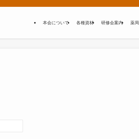
本会について
各種資材
研修会案内
薬局