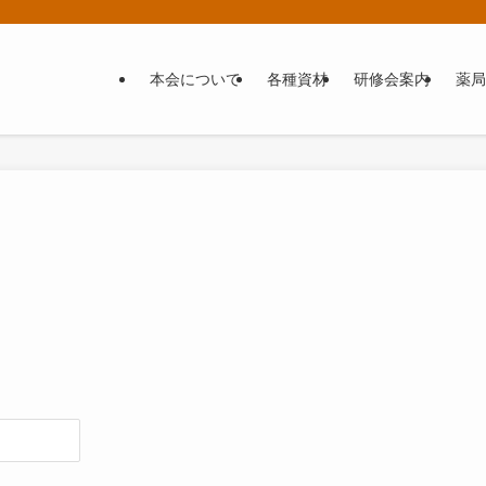
本会について
各種資材
研修会案内
薬局