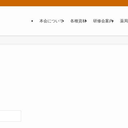
本会について
各種資材
研修会案内
薬局